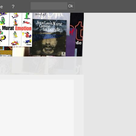
Ok
ce
?