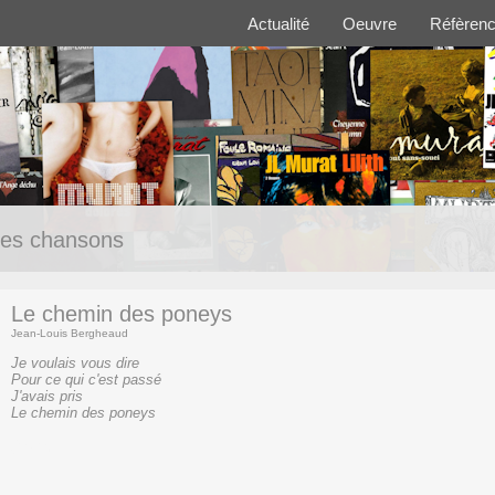
Actualité
Oeuvre
Réfèren
es chansons
Le chemin des poneys
Jean-Louis Bergheaud
Je voulais vous dire
Pour ce qui c'est passé
J'avais pris
Le chemin des poneys
(texte)