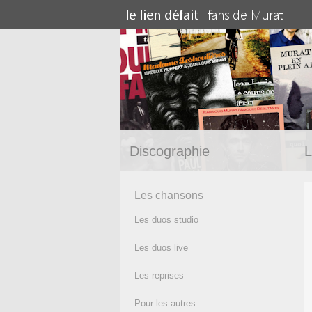
Discographie
L
Les chansons
Les duos studio
Les duos live
Les reprises
Pour les autres