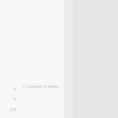
C : chronique / P : photos
C
C
C P