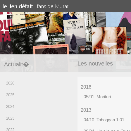
Les nouvelles
Actualit�
2026
2016
2025
05/01 Morituri
2024
2013
2023
04/10 Toboggan 1.01
2022