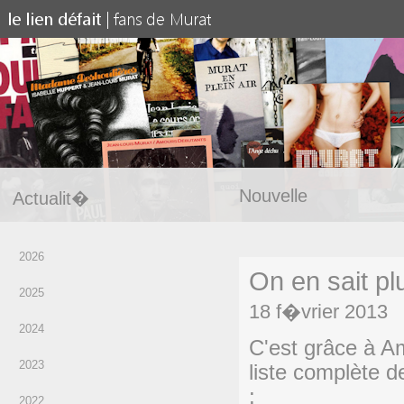
Nouvelle
Actualit�
2026
On en sait p
2025
18 f�vrier 2013
2024
C'est grâce à Am
2023
liste complète
:
2022