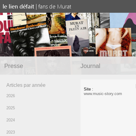
Presse
Journal
Articles par année
Site :
www.music-story.com
2026
2025
2024
2023