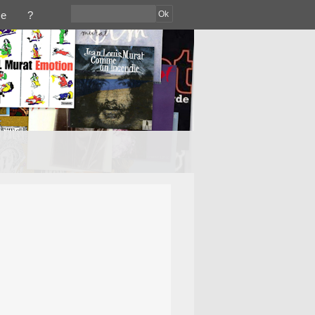
Ok
ce
?