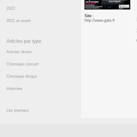
2022
Site :
http://www.gala.fr
2021 et avant
Articles par type
Articles divers
Chronique concert
Chronique disque
Interview
Les journaux