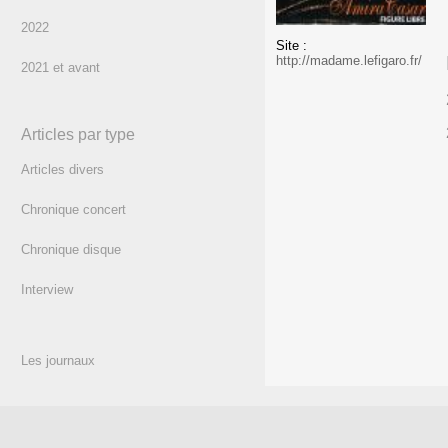
2022
Site :
http://madame.lefigaro.fr/
2021 et avant
Articles par type
Articles divers
Chronique concert
Chronique disque
Interview
Les journaux