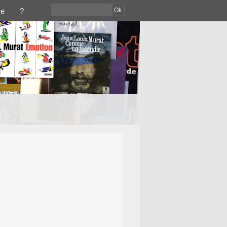
Ok
ce
?