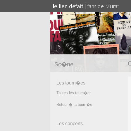
C
Sc�ne
Les tourn�es
Toutes les tourn�es
Retour � la tourn�e
Les concerts