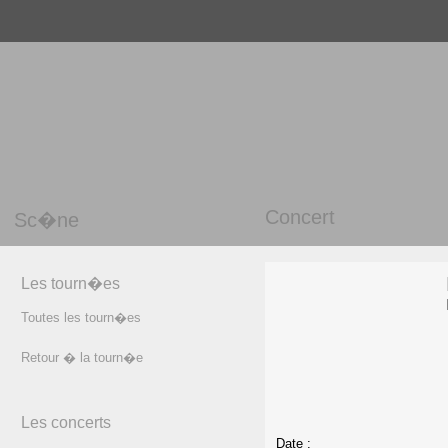
Concert
Sc�ne
Les tourn�es
Toutes les tourn�es
Retour � la tourn�e
Les concerts
Date :