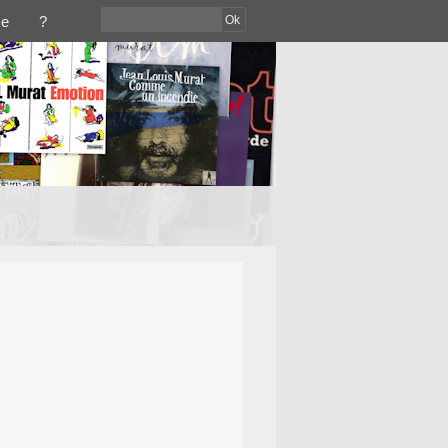
Ok
ce
?