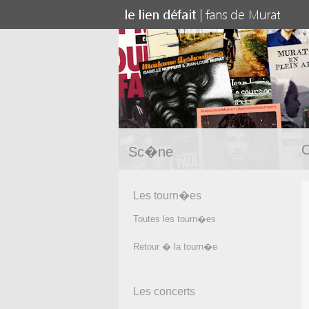
C
Sc�ne
Les tourn�es
Toutes les tourn�es
Retour � la tourn�e
Les concerts