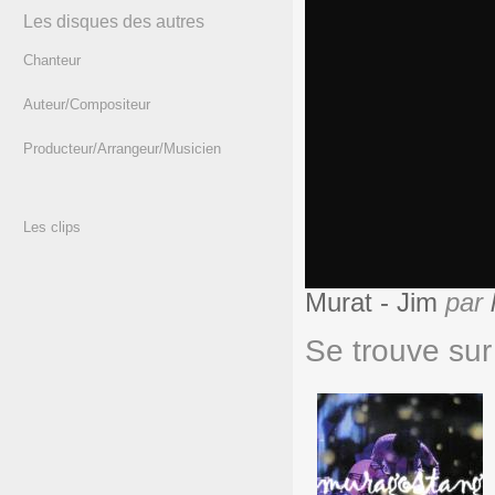
Les disques des autres
Chanteur
Auteur/Compositeur
Producteur/Arrangeur/Musicien
Les clips
Murat - Jim
par
Se trouve sur 