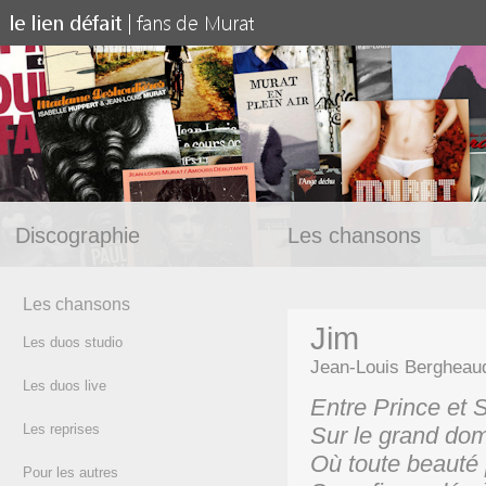
Discographie
Les chansons
Les chansons
Jim
Les duos studio
Jean-Louis Bergheau
Les duos live
Entre Prince et 
Les reprises
Sur le grand do
Où toute beauté 
Pour les autres