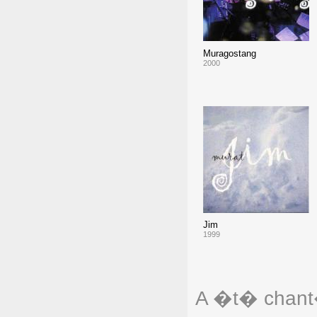
Muragostang
2000
Jim
1999
A �t� chant�