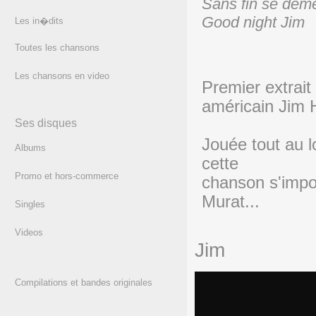
Sans fin se dém
Good night Jim
Les in�dits
Toutes les chansons
(texte)
Les chansons en video
Premier extrai
américain Jim 
Ses disques
Jouée tout au l
Albums
cette
Promo et hors-commerce
chanson s'impo
Murat...
Singles
Videos
Jim
Compilations et bandes originales