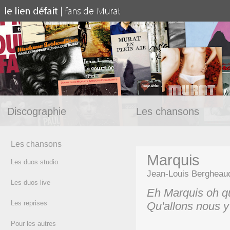
Discographie
Les chansons
Les chansons
Marquis
Les duos studio
Jean-Louis Bergheau
Les duos live
Eh Marquis oh q
Les reprises
Qu'allons nous y 
Pour les autres