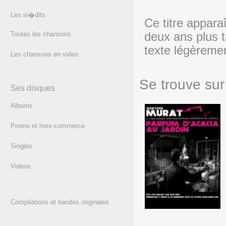
(texte)
Les in�dits
Ce titre apparaî
Toutes les chansons
deux ans plus t
texte légèreme
Les chansons en video
Se trouve sur 
Ses disques
Albums
Promo et hors-commerce
Singles
Videos
Parfum d'acacia au jardin
17 f�vrier 2004
Compilations et bandes originales