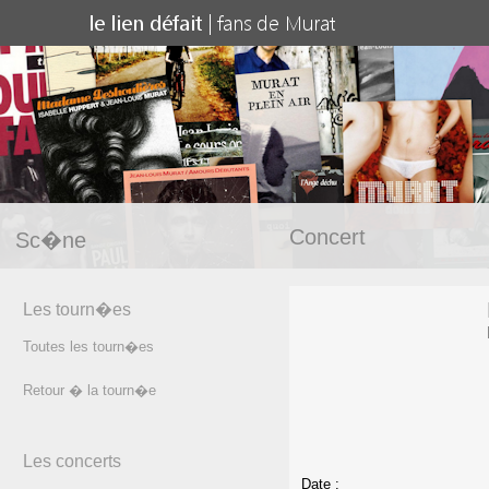
Concert
Sc�ne
Les tourn�es
Toutes les tourn�es
Retour � la tourn�e
Les concerts
Date :