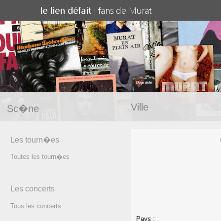
Ville
Sc�ne
Les tourn�es
Toutes les tourn�es
Les concerts
Tous les concerts
Pays :