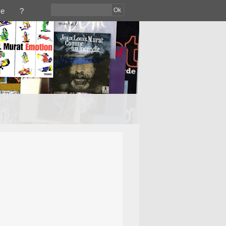
Ok
ce
?