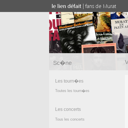
V
Sc�ne
Les tourn�es
Toutes les tourn�es
Les concerts
Tous les concerts