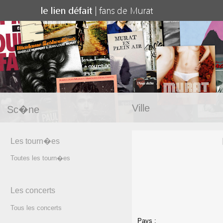
Ville
Sc�ne
Les tourn�es
Toutes les tourn�es
Les concerts
Tous les concerts
Pays :