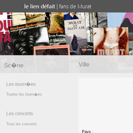
Ville
Sc�ne
Les tourn�es
Toutes les tourn�es
Les concerts
Tous les concerts
Pays :