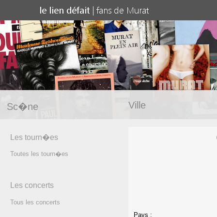
Ville
Sc�ne
Les tourn�es
Toutes les tourn�es
Les concerts
Tous les concerts
Pays :