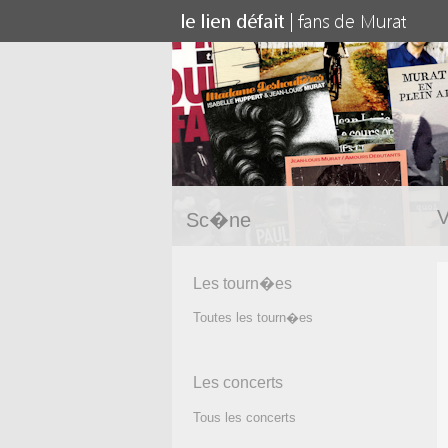
V
Sc�ne
Les tourn�es
Toutes les tourn�es
Les concerts
Tous les concerts