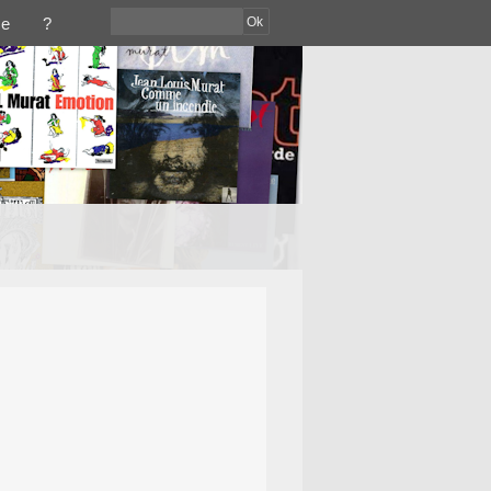
Ok
ce
?