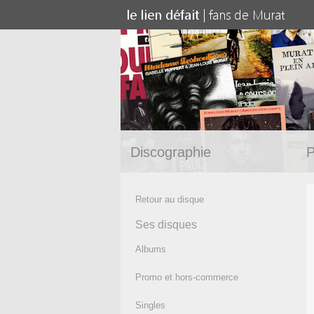
Discographie
P
Retour au disque
Ses disques
Albums
Promo et hors-commerce
Singles