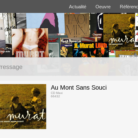
Actualité
Oeuvre
Réfèren
ressage
Au Mont Sans Souci
CD Maxi
66432