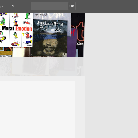
Ok
ce
?