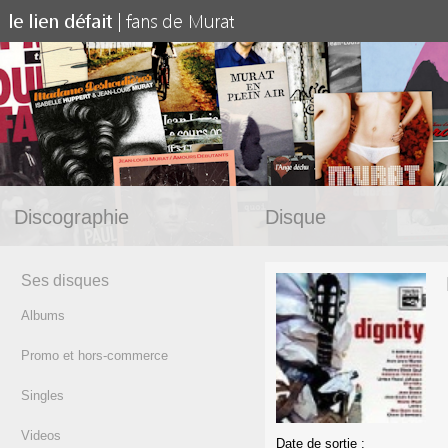
Discographie
Disque
Ses disques
Albums
Promo et hors-commerce
Singles
Videos
Date de sortie :