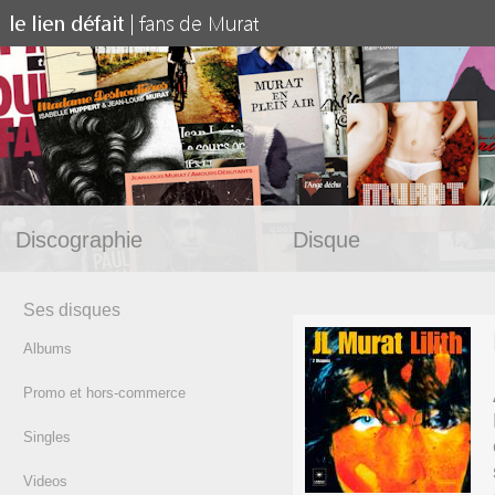
Discographie
Disque
Ses disques
Albums
Promo et hors-commerce
Singles
Videos