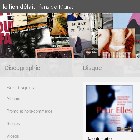
Discographie
Disque
Ses disques
Albums
Promo et hors-commerce
Singles
Videos
Date de sortie :