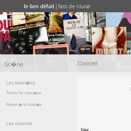
Concert
Sc�ne
Les tourn�es
Toutes les tourn�es
Retour � la tourn�e
Les concerts
Date :