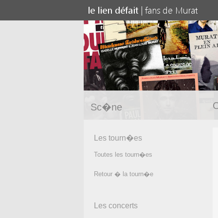
C
Sc�ne
Les tourn�es
Toutes les tourn�es
Retour � la tourn�e
Les concerts