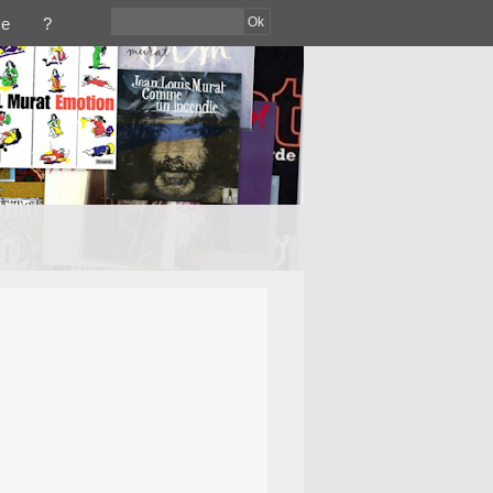
Ok
ce
?