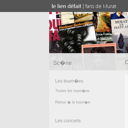
C
Sc�ne
Les tourn�es
Toutes les tourn�es
Retour � la tourn�e
Les concerts