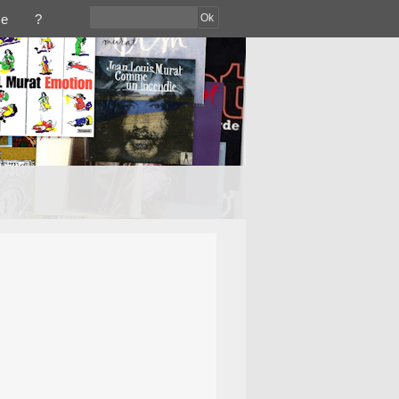
Ok
ce
?