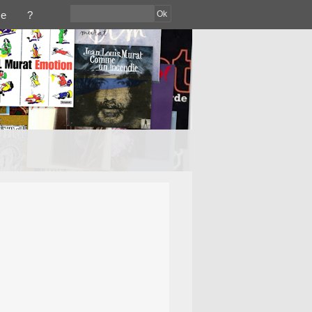
Ok
ce
?