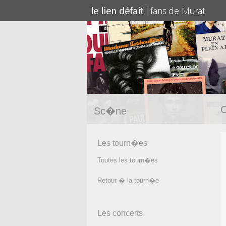
C
Sc�ne
Les tourn�es
Toutes les tourn�es
Retour � la tourn�e
Les concerts