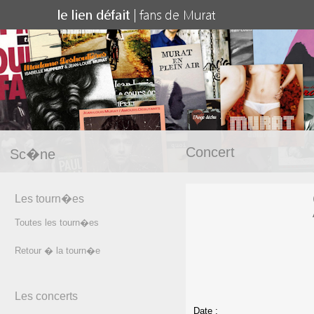
Concert
Sc�ne
Les tourn�es
Toutes les tourn�es
Retour � la tourn�e
Les concerts
Date :