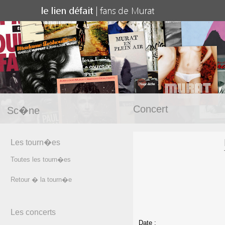
Concert
Sc�ne
Les tourn�es
Toutes les tourn�es
Retour � la tourn�e
Les concerts
Date :