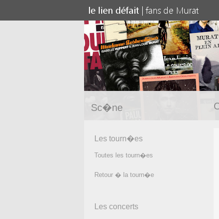
C
Sc�ne
Les tourn�es
Toutes les tourn�es
Retour � la tourn�e
Les concerts