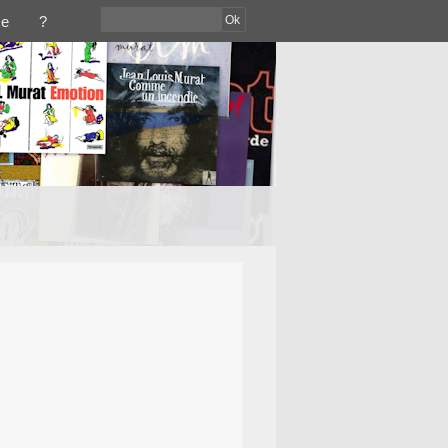
Ok
ce
?