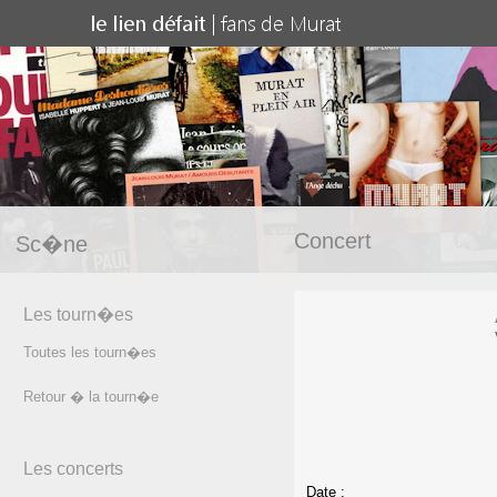
Concert
Sc�ne
Les tourn�es
Toutes les tourn�es
Retour � la tourn�e
Les concerts
Date :