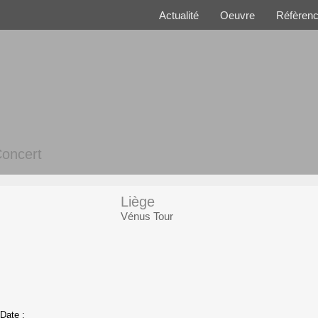
Actualité
Oeuvre
Réfèren
oncert
Liège
Vénus Tour
Date :