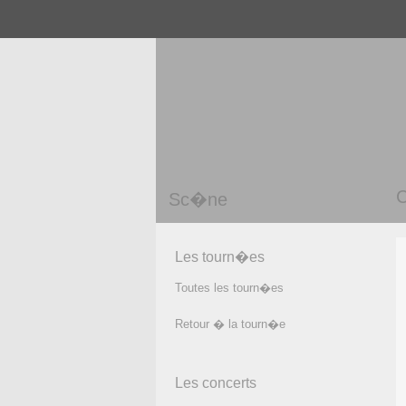
C
Sc�ne
Les tourn�es
Toutes les tourn�es
Retour � la tourn�e
Les concerts