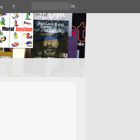
Ok
ce
?