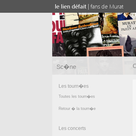
C
Sc�ne
Les tourn�es
Toutes les tourn�es
Retour � la tourn�e
Les concerts