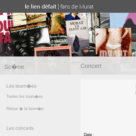
Concert
Sc�ne
Les tourn�es
Toutes les tourn�es
Retour � la tourn�e
Les concerts
Date :