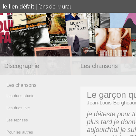
Discographie
Les chansons
Les chansons
Le garçon qui
Les duos studio
Jean-Louis Bergheau
Les duos live
je déteste pour t
Les reprises
plus tard je don
aujourd'hui je su
Pour les autres