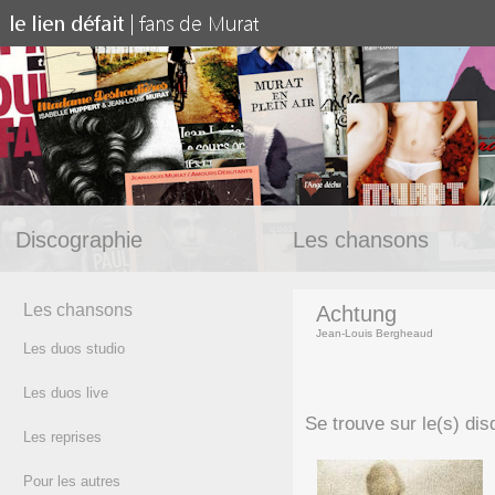
Discographie
Les chansons
Les chansons
Achtung
Jean-Louis Bergheaud
Les duos studio
(texte)
Les duos live
Se trouve sur le(s) dis
Les reprises
Pour les autres