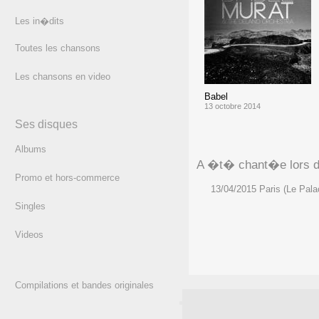
Les in�dits
Toutes les chansons
Les chansons en video
Babel
13 octobre 2014
Ses disques
Albums
A �t� chant�e lors de
Promo et hors-commerce
13/04/2015 Paris (Le Pala
Singles
Videos
Compilations et bandes originales