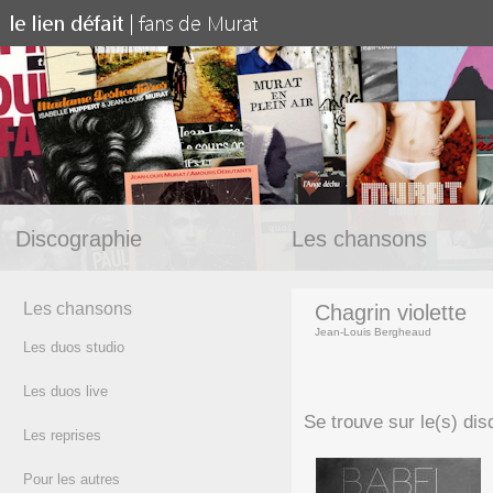
Discographie
Les chansons
Les chansons
Chagrin violette
Jean-Louis Bergheaud
Les duos studio
(texte)
Les duos live
Se trouve sur le(s) dis
Les reprises
Pour les autres