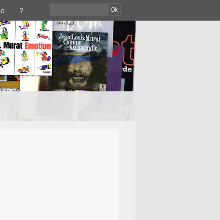
Ok
ce
?