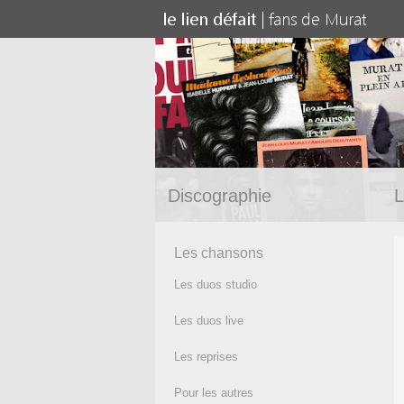
Discographie
L
Les chansons
Les duos studio
Les duos live
Les reprises
Pour les autres