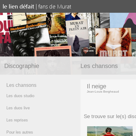
Discographie
Les chansons
Les chansons
Il neige
Jean-Louis Bergheaud
Les duos studio
(texte)
Les duos live
Se trouve sur le(s) dis
Les reprises
Pour les autres