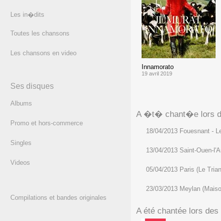
Les in�dits
Toutes les chansons
Les chansons en video
Innamorato
19 avril 2019
Ses disques
Albums
A �t� chant�e lors de
Promo et hors-commerce
18/04/2013 Fouesnant - Le
Singles
13/04/2013 Saint-Ouen-l'
Videos
05/04/2013 Paris (Le Tria
23/03/2013 Meylan (Maiso
Compilations et bandes originales
A été chantée lors des