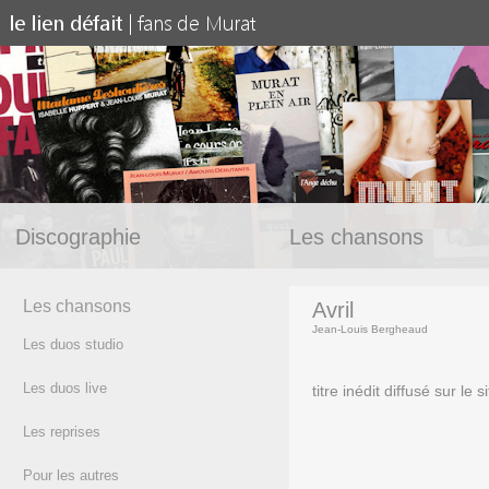
Discographie
Les chansons
Les chansons
Avril
Jean-Louis Bergheaud
Les duos studio
(texte)
Les duos live
titre inédit diffusé sur le
Les reprises
Pour les autres