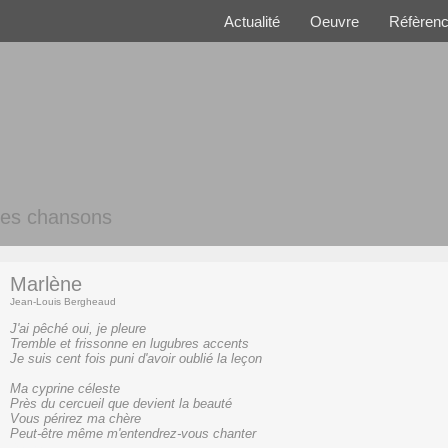
Actualité
Oeuvre
Réfèren
es chansons
Marlène
Jean-Louis Bergheaud
J'ai pêché oui, je pleure
Tremble et frissonne en lugubres accents
Je suis cent fois puni d'avoir oublié la leçon
Ma cyprine céleste
Près du cercueil que devient la beauté
Vous périrez ma chère
Peut-être même m'entendrez-vous chanter