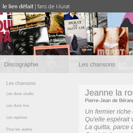
Discographie
Les chansons
Les chansons
Jeanne la r
Les duos studio
Pierre-Jean de Béran
Les duos live
Un fermier riche
Les reprises
Qu'elle espérait 
La quitta, parce 
Pour les autres