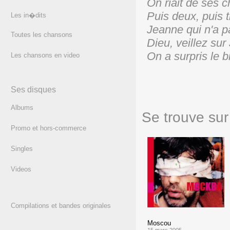
On riait de ses 
Puis deux, puis 
Les in�dits
Jeanne qui n'a p
Toutes les chansons
Dieu, veillez su
On a surpris le b
Les chansons en video
(texte)
Ses disques
Albums
Se trouve sur 
Promo et hors-commerce
Singles
Videos
Compilations et bandes originales
Moscou