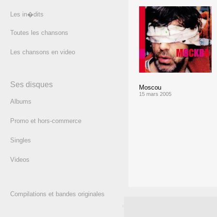
Les in�dits
Toutes les chansons
Les chansons en video
Ses disques
Moscou
15 mars 2005
Albums
Promo et hors-commerce
Singles
Videos
Compilations et bandes originales