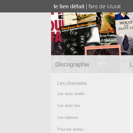
Discographie
L
Les chansons
Les duos studio
Les duos live
Les reprises
Pour les autres