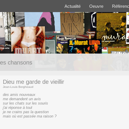
Actualité
Oeuvre
Réfèren
es chansons
Dieu me garde de vieillir
Jean-Louis Bergheaud
des amis nouveaux
me demandent un avis
sur les chats sur les souris
j'ai réponse à tout
je ne crains pas la question
mais où est passée ma raison ?
(texte)