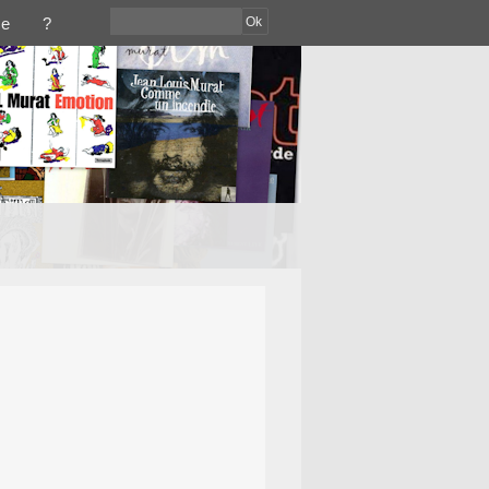
Ok
ce
?