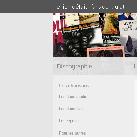
Discographie
L
Les chansons
Les duos studio
Les duos live
Les reprises
Pour les autres