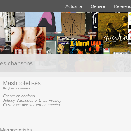
Actualité
Oeuvre
Réfèren
es chansons
Mashpotétisés
Bergheaud-Jimenez
Encore on confond
Johnny Vacances et Elvis Presley
C'est vous dire si c'est un succès
(texte)
Mashpotétisés