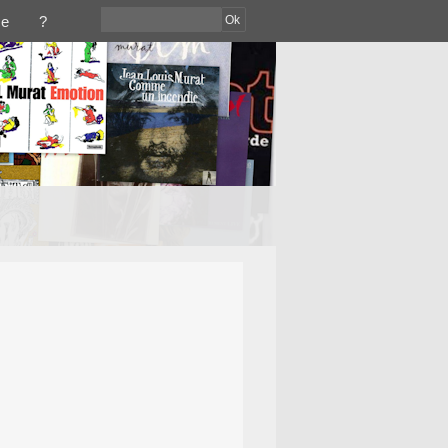
Ok
ce
?