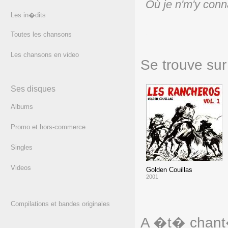
Où je n'm'y conn
Les in�dits
(texte)
Toutes les chansons
Les chansons en video
Se trouve sur 
Ses disques
Albums
Promo et hors-commerce
Singles
Videos
Golden Couillas
2001
Compilations et bandes originales
A �t� chant�