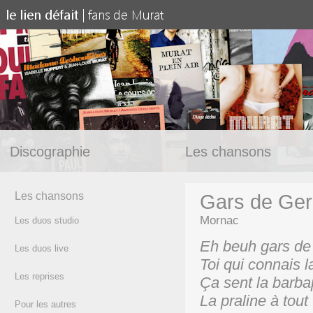
Discographie
Les chansons
Les chansons
Gars de Ger
Mornac
Les duos studio
Eh beuh gars de
Les duos live
Toi qui connais 
Les reprises
Ça sent la barb
La praline à tout
Pour les autres