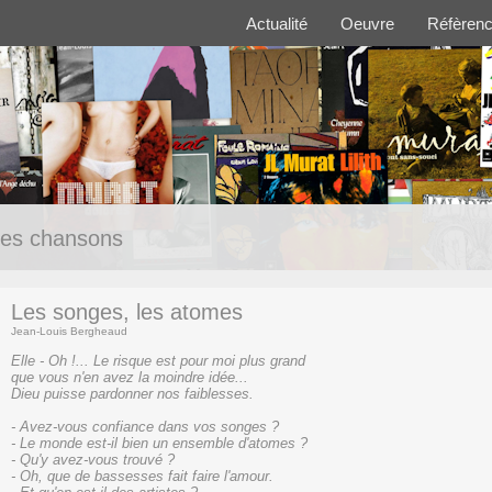
Actualité
Oeuvre
Réfèren
es chansons
Les songes, les atomes
Jean-Louis Bergheaud
Elle - Oh !... Le risque est pour moi plus grand
que vous n'en avez la moindre idée...
Dieu puisse pardonner nos faiblesses.
- Avez-vous confiance dans vos songes ?
- Le monde est-il bien un ensemble d'atomes ?
- Qu'y avez-vous trouvé ?
- Oh, que de bassesses fait faire l'amour.