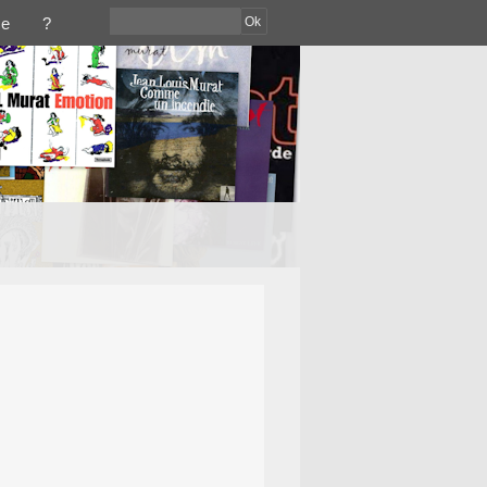
Ok
ce
?