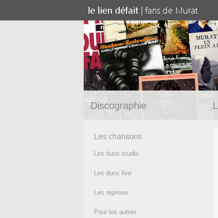
Discographie
L
Les chansons
Les duos studio
Les duos live
Les reprises
Pour les autres