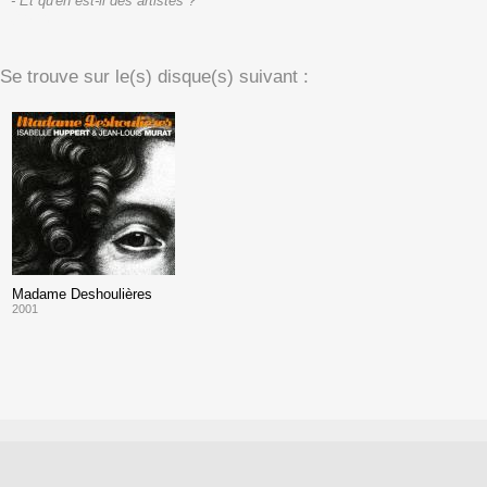
- Et qu'en est-il des artistes ?
(texte)
Se trouve sur le(s) disque(s) suivant :
Madame Deshoulières
2001