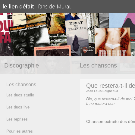
Discographie
Les chansons
Les chansons
Que restera-t-il d
Jean-Louis Bergheaud
Les duos studio
Dis, que restera-t-il de moi 
Il ne restera rien
Les duos live
(texte)
Les reprises
Chanson extraite des dé
Pour les autres