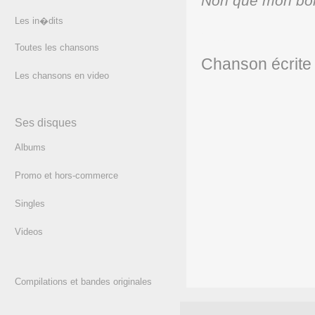
Non que mon bonh
Les in�dits
(texte)
Toutes les chansons
Chanson écrite
Les chansons en video
Ses disques
Albums
Promo et hors-commerce
Singles
Videos
Compilations et bandes originales