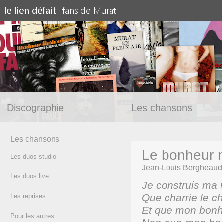
Discographie
Les chansons
Les chansons
Le bonheur n'
Les duos studio
Jean-Louis Bergheaud
Les duos live
Je construis ma v
Que charrie le c
Les reprises
Et que mon bonheu
Pour les autres