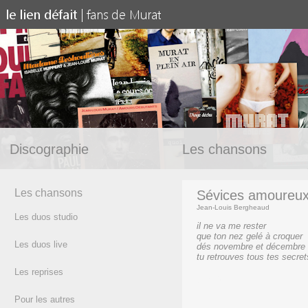
Discographie
Les chansons
Les chansons
Sévices amoureu
Jean-Louis Bergheaud
Les duos studio
il ne va me rester
que ton nez gelé à croquer
Les duos live
dés novembre et décembre
tu retrouves tous tes secret
Les reprises
(texte)
Pour les autres